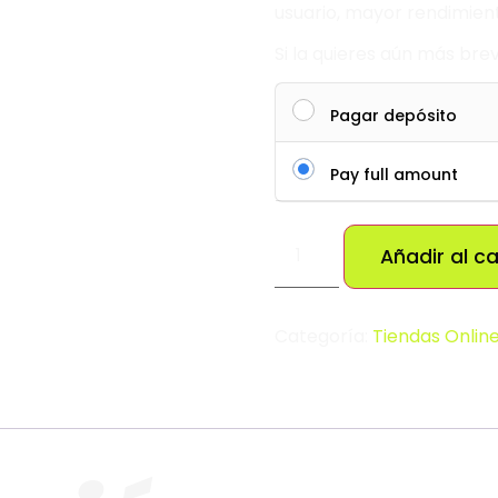
usuario, mayor rendimient
Si la quieres aún más bre
Pagar depósito
Pay full amount
Añadir al ca
Categoría:
Tiendas Onlin