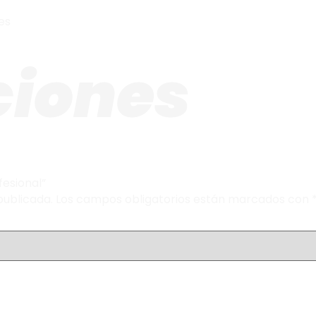
es
ciones
fesional”
publicada.
Los campos obligatorios están marcados con