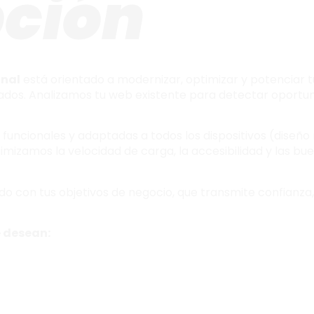
pción
onal
está orientado a modernizar, optimizar y potenciar tu
ados. Analizamos tu web existente para detectar oportun
 funcionales y adaptadas a todos los dispositivos (diseñ
timizamos la velocidad de carga, la accesibilidad y las b
ado con tus objetivos de negocio, que transmite confianza,
e desean: