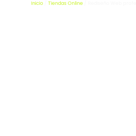
Inicio
/
Tiendas Online
/ Rediseño Web profe