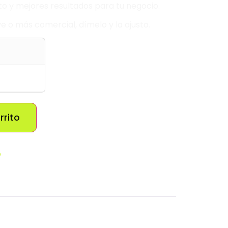
o y mejores resultados para tu negocio.
ve o más comercial, dímelo y la ajusto.
rrito
e