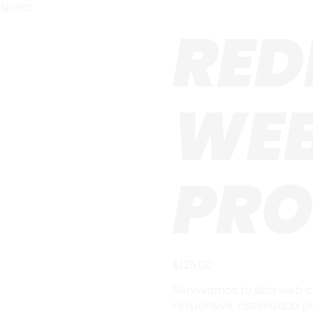
sional
RED
WE
PRO
$
125.00
Renovamos tu sitio web c
responsive, optimizado p