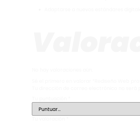
Adaptarse a nuevos estándares digital
Valora
No hay valoraciones aún.
Sé el primero en valorar “Rediseño Web pro
Tu dirección de correo electrónico no será 
Tu puntuación
*
Tu valoración
*